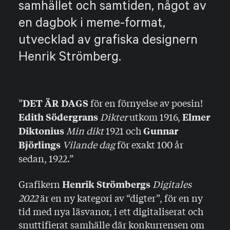
samhället och samtiden, något av
en dagbok i meme-format,
utvecklad av grafiska designern
Henrik Strömberg.
”
för en förnyelse av poesin!
DET ÄR DAGS
Dikter
utkom 1916,
Edith Södergrans
Elmer
Min dikt
1921 och
Diktonius
Gunnar
Vilande dag
för exakt 100 år
Björlings
sedan, 1922.”
Grafikern
Digitales
Henrik Strömbergs
2022
är en ny kategori av “digter”, för en ny
tid med nya läsvanor, i ett digitaliserat och
snuttifierat samhälle där konkurrensen om