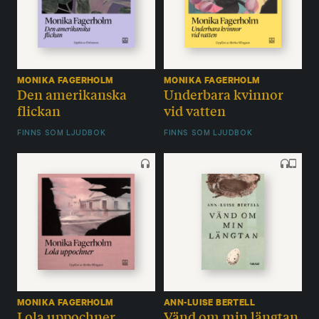
MONIKA FAGERHOLM
MONIKA FAGERHOLM
Den amerikanska
Underbara kvinnor
flickan
vid vatten
FINNS SOM LJUDBOK
FINNS SOM LJUDBOK
MONIKA FAGERHOLM
ANN-LUISE BERTELL
Lola uppochner
Vänd om min längtan