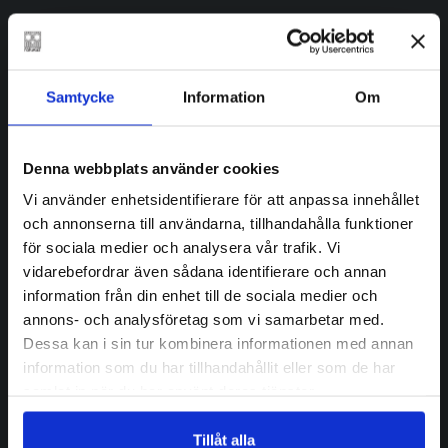
Samtycke
Information
Om
Denna webbplats använder cookies
Vi använder enhetsidentifierare för att anpassa innehållet
och annonserna till användarna, tillhandahålla funktioner
HANNELE MIKAELA
HANNELE MIKAELA
för sociala medier och analysera vår trafik. Vi
TAIVASSALO
TAIVASSALO
,
CATHERINE
vidarebefordrar även sådana identifierare och annan
In transit
ANYANGO-GRÜNEWALD
Scandorama
information från din enhet till de sociala medier och
€
30.90
€
26.90
annons- och analysföretag som vi samarbetar med.
FINNS SOM E-BOK
Dessa kan i sin tur kombinera informationen med annan
SLUT I LAGER
information som du har tillhandahållit eller som de har
samlat in när du har använt deras tjänster.
Tillåt alla