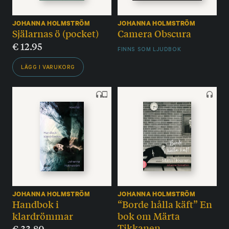
JOHANNA HOLMSTRÖM
JOHANNA HOLMSTRÖM
Själarnas ö (pocket)
Camera Obscura
€
12.95
FINNS SOM LJUDBOK
LÄGG I VARUKORG
JOHANNA HOLMSTRÖM
JOHANNA HOLMSTRÖM
Handbok i
“Borde hålla käft” En
klardrömmar
bok om Märta
Tikkanen
€
33.80