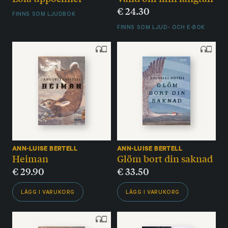
€
24.30
FINNS SOM LJUDBOK
FINNS SOM LJUD- OCH E-BOK
ANN-LUISE BERTELL
ANN-LUISE BERTELL
Heiman
Glöm bort din saknad
€
29.90
€
33.50
LÄGG I VARUKORG
LÄGG I VARUKORG