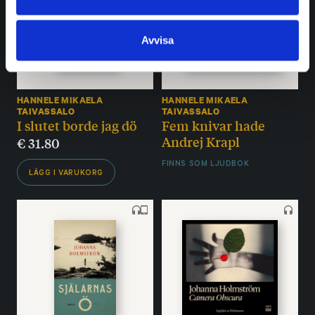
Avvisa
HANNELE MIKAELA
HANNELE MIKAELA
TAIVASSALO
TAIVASSALO
I slutet borde jag dö
Fem knivar hade
Andrej Krapl
€
31.80
FINNS SOM LJUDBOK
LÄGG I VARUKORG