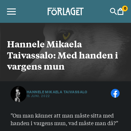
Skip
0
to
content
Hannele Mikaela
Taivassalo: Med handen i
vargens mun
HANNELE MIKAELA TAIVASSALO
15 JUNI, 2022
”Om man känner att man måste sitta med
handen i vargens mun, vad måste man då?”