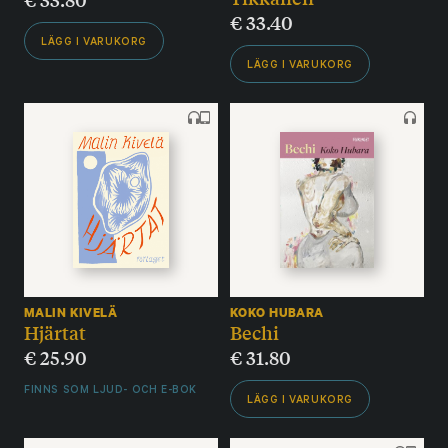
€
33.40
LÄGG I VARUKORG
LÄGG I VARUKORG
MALIN KIVELÄ
KOKO HUBARA
Hjärtat
Bechi
€
25.90
€
31.80
FINNS SOM LJUD- OCH E-BOK
LÄGG I VARUKORG