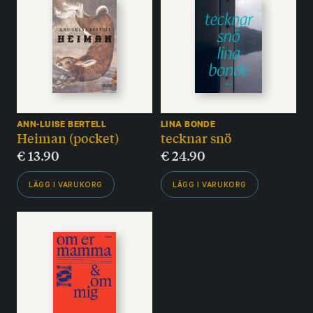
ANN-LUISE BERTELL
LINA BONDE
Heiman (pocket)
tecknar snö
€
13.90
€
24.90
LÄGG I VARUKORG
LÄGG I VARUKORG