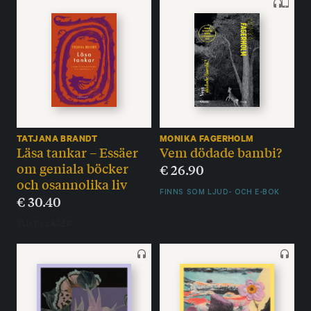
TATJANA BRANDT
MONIKA FAGERHOLM
Läsa tankar – Essäer
Vem dödade bambi?
om geniala böcker
€
26.90
och osannolika liv
FINNS SOM LJUD- OCH E-BOK
€
30.40
SLUT I LAGER