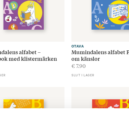
OTAVA
alens alfabet –
Mumindalens alfabet 
bok med klistermärken
om känslor
€
7.90
GER
SLUT I LAGER