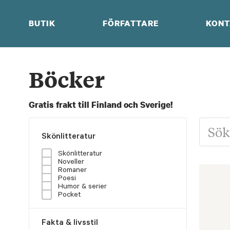
Skip
to
BUTIK
FÖRFATTARE
KONT
content
Böcker
Gratis frakt till Finland och Sverige!
Skönlitteratur
Skönlitteratur
Noveller
Romaner
Poesi
Humor & serier
Pocket
Fakta & livsstil