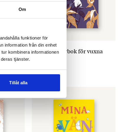
Om
andahålla funktioner för
n information från din enhet
OTAVA
målarbok
Mumin Målarbok för vuxna
 tur kombinera informationen
€
15.60
deras tjänster.
SLUT I LAGER
Tillåt alla