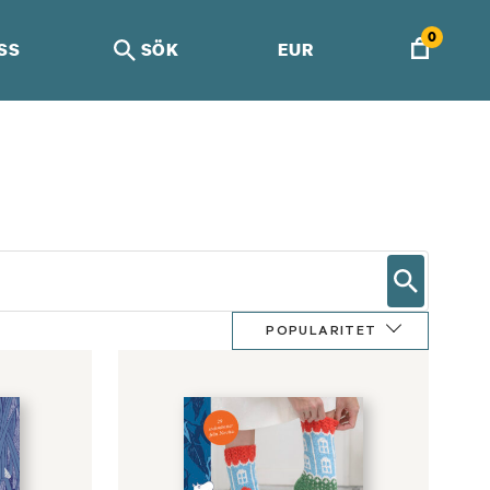
0
SS
SÖK
EUR
POPULARITET