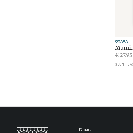
OTAVA
Mumin
€
27.95
SLUT I LA
Förlaget