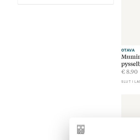
OTAVA
Mumind
pyssel
€
8.90
SLUT I LA