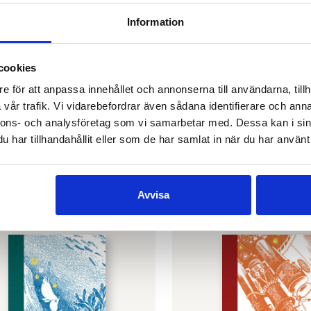
Information
cookies
e för att anpassa innehållet och annonserna till användarna, tillh
vår trafik. Vi vidarebefordrar även sådana identifierare och anna
OTAVA
alens alfabet –
Mumindalens alfabet 
nnons- och analysföretag som vi samarbetar med. Dessa kan i sin
bok
€
7.90
har tillhandahållit eller som de har samlat in när du har använt 
SLUT I LAGER
GER
Avvisa