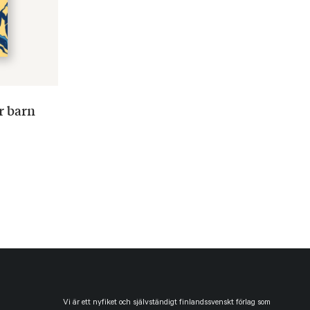
r barn
Vi är ett nyfiket och självständigt finlandssvenskt förlag som