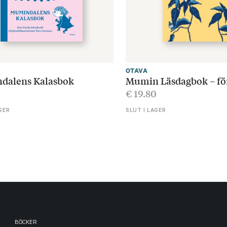
OTAVA
dalens Kalasbok
Mumin Läsdagbok – fö
€
19.80
GER
SLUT I LAGER
BÖCKER