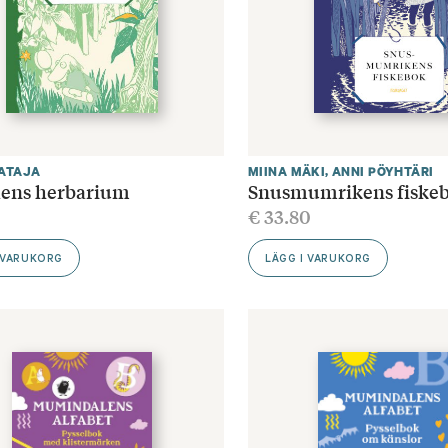
AATAJA
MIINA MÄKI
,
ANNI PÖYHTÄRI
ens herbarium
Snusmumrikens fiske
0
€
33.80
 VARUKORG
LÄGG I VARUKORG