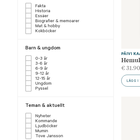
Fakta
Historia
Essäer
Biografier & memoarer
Mat & hobby
Kokböcker
Barn & ungdom
PÄIVI K
Hemul
0-3 år
3-6 år
€
31.9
6-9 år
9-12 år
12-15 år
LÄGG I
Ungdom
Pyssel
Teman & aktuellt
Nyheter
Kommande
Ljudböcker
Mumin
Tove Jansson