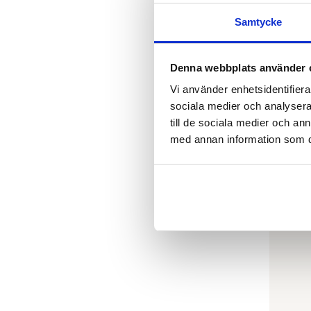
Samtycke
Denna webbplats använder 
Vi använder enhetsidentifierar
sociala medier och analysera 
OTAVA
Mumind
till de sociala medier och a
pyssel
med annan information som du 
€
8.90
SLUT I LA