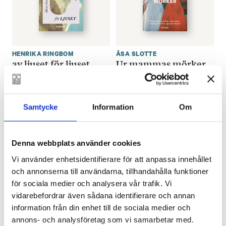
HENRIKA RINGBOM
ÅSA SLOTTE
av ljuset för ljuset
Ur mammas mörker.
Essäer om sjukdom,
€
30.40
diagnoser, omsorg
och hur jag blev
LÄGG I VARUKORG
Samtycke
Information
Om
filosof
€
30.40
Denna webbplats använder cookies
LÄGG I VARUKORG
Vi använder enhetsidentifierare för att anpassa innehållet
och annonserna till användarna, tillhandahålla funktioner
för sociala medier och analysera vår trafik. Vi
vidarebefordrar även sådana identifierare och annan
information från din enhet till de sociala medier och
annons- och analysföretag som vi samarbetar med.