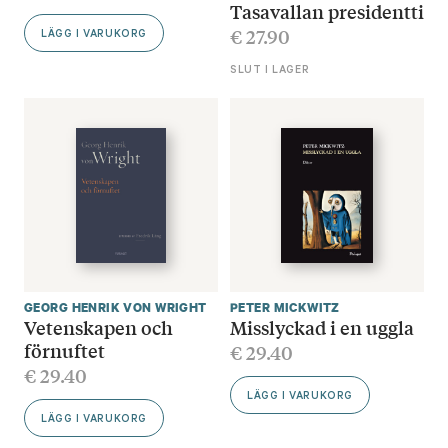
Tasavallan presidentti
€
27.90
LÄGG I VARUKORG
SLUT I LAGER
GEORG HENRIK VON WRIGHT
PETER MICKWITZ
Vetenskapen och
Misslyckad i en uggla
förnuftet
€
29.40
€
29.40
LÄGG I VARUKORG
LÄGG I VARUKORG