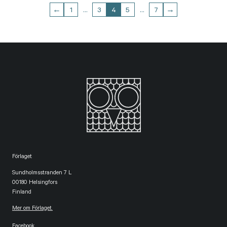
←
1
…
3
4
5
…
7
→
Förlaget
Sundholmsstranden 7 L
00180 Helsingfors
Finland
Mer om Förlaget.
Facebook