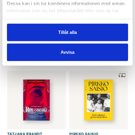
Dessa kan i sin tur kombinera informationen med annan
information som du har tillhandahållit eller som de har
samlat in när du har använt deras tjänster.
NORA HÄMÄLÄINEN
KAISU TUOKKO
Granhäcken. Om
Hämnden i
Tillåt alla
ensamheter
Kristinestad
€
30.40
€
30.40
Avvisa
LÄGG I VARUKORG
LÄGG I VARUKORG
TATJANA BRANDT
PIRKKO SAISIO