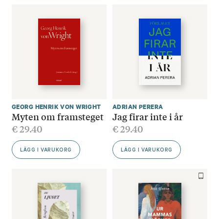
GEORG HENRIK VON WRIGHT
ADRIAN PERERA
Myten om framsteget
Jag firar inte i år
€
29.40
€
29.40
LÄGG I VARUKORG
LÄGG I VARUKORG