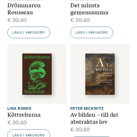
Drömmaren
Det minsta
Rousseau
gemensamma
€
30.40
€
30.40
LÄGG I VARUKORG
LÄGG I VARUKORG
LINA BONDE
PETER MICKWITZ
Köttsviterna
Av bilden – till det
abstraktas lov
€
30.40
€
30.40
LÄGG I VARUKORG