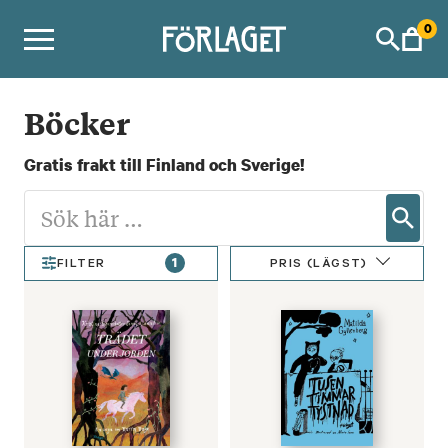
Skip
0
to
content
Böcker
Gratis frakt till Finland och Sverige!
1
PRIS (LÄGST)
FILTER