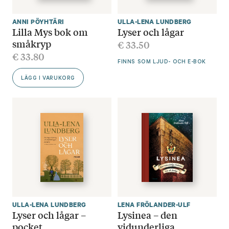
ANNI PÖYHTÄRI
ULLA-LENA LUNDBERG
Lilla Mys bok om
Lyser och lågar
småkryp
€
33.50
€
33.80
FINNS SOM LJUD- OCH E-BOK
LÄGG I VARUKORG
ULLA-LENA LUNDBERG
LENA FRÖLANDER-ULF
Lyser och lågar –
Lysinea – den
pocket
vidunderliga