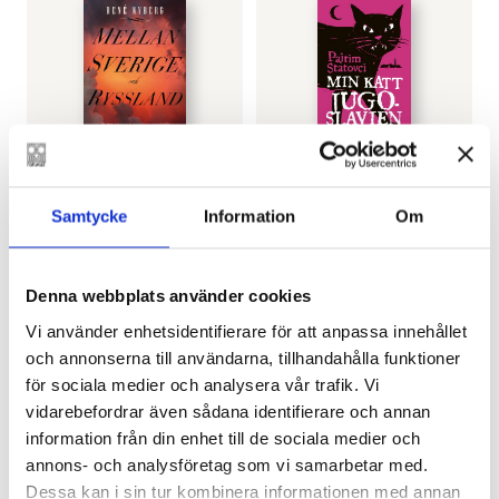
RENÉ NYBERG
PAJTIM STATOVCI
Mellan Sverige och
Min katt Jugoslavien
Samtycke
Information
Om
Ryssland
(pocket)
€
31.80
€
13.90
Denna webbplats använder cookies
LÄGG I VARUKORG
LÄGG I VARUKORG
Vi använder enhetsidentifierare för att anpassa innehållet
och annonserna till användarna, tillhandahålla funktioner
för sociala medier och analysera vår trafik. Vi
vidarebefordrar även sådana identifierare och annan
information från din enhet till de sociala medier och
annons- och analysföretag som vi samarbetar med.
Dessa kan i sin tur kombinera informationen med annan