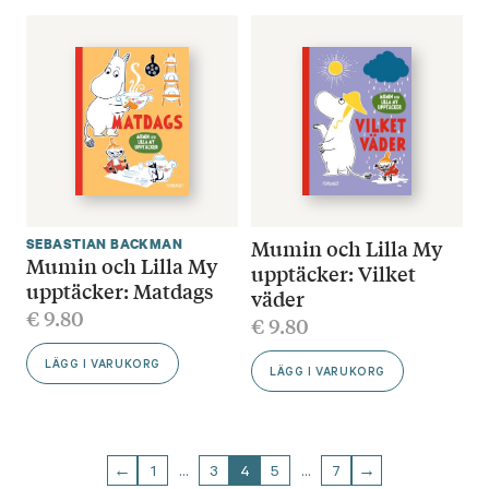
Mumin och Lilla My
SEBASTIAN BACKMAN
Mumin och Lilla My
upptäcker: Vilket
upptäcker: Matdags
väder
€
9.80
€
9.80
LÄGG I VARUKORG
LÄGG I VARUKORG
←
1
…
3
4
5
…
7
→