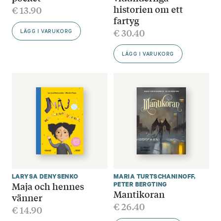
historien om ett
€
13.90
fartyg
€
30.40
LÄGG I VARUKORG
LÄGG I VARUKORG
LARYSA DENYSENKO
MARIA TURTSCHANINOFF
,
Maja och hennes
PETER BERGTING
Mantikoran
vänner
€
26.40
€
14.90