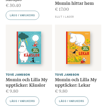
Mumin hittar hem
€
30.40
€
17.00
LÄGG I VARUKORG
SLUT I LAGER
TOVE JANSSON
TOVE JANSSON
Mumin och Lilla My
Mumin och Lilla My
upptäcker: Känslor
upptäcker: Lekar
€
9.80
€
9.80
LÄGG I VARUKORG
LÄGG I VARUKORG