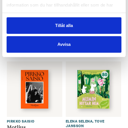
information som du har tillhandahållit eller som de har
samlat in när du har använt deras tjänster.
Tillåt alla
MILJA SARKOLA
PETER MICKWITZ
Min psykiater
Misslyckad i en uggla
€
31.80
€
29.40
Avvisa
FINNS SOM LJUD- OCH E-BOK
LÄGG I VARUKORG
PIRKKO SAISIO
ELENA SELENA
,
TOVE
Motljus
JANSSON