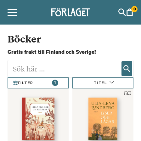
Skip
0
to
content
Böcker
Gratis frakt till Finland och Sverige!
1
TITEL
FILTER