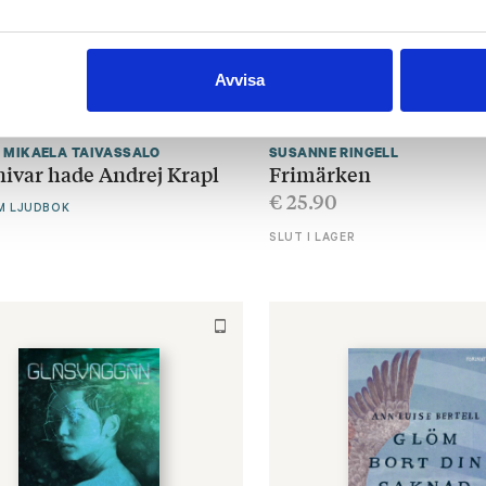
Avvisa
 MIKAELA TAIVASSALO
SUSANNE RINGELL
ivar hade Andrej Krapl
Frimärken
€
25.90
M LJUDBOK
SLUT I LAGER