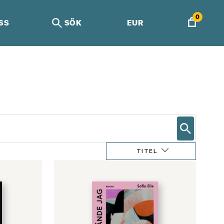
0
SS
SÖK
EUR
TITEL