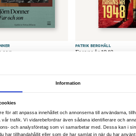
NNER
PATRIK BERGHÄLL
h son
Farans år 1948
€
27.90
M LJUDBOK
FINNS SOM E-BOK
Information
cookies
e för att anpassa innehållet och annonserna till användarna, tillh
vår trafik. Vi vidarebefordrar även sådana identifierare och anna
nnons- och analysföretag som vi samarbetar med. Dessa kan i sin
har tillhandahållit eller som de har samlat in när du har använt 