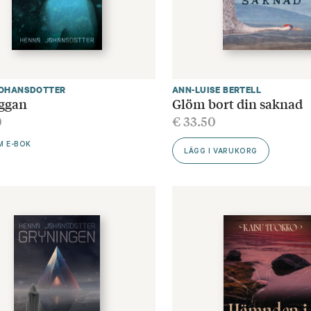
JOHANSDOTTER
ANN-LUISE BERTELL
ggan
Glöm bort din saknad
0
€
33.50
M E-BOK
LÄGG I VARUKORG