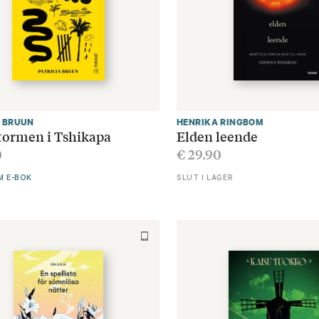
A BRUUN
HENRIKA RINGBOM
stormen i Tshikapa
Elden leende
0
€
29.90
M E-BOK
SLUT I LAGER