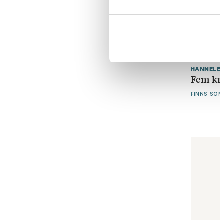
HANNELE
Fem kn
FINNS SO