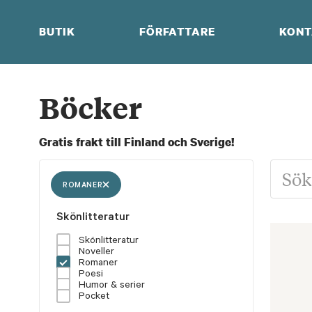
Skip
to
BUTIK
FÖRFATTARE
KONT
content
Böcker
Gratis frakt till Finland och Sverige!
ROMANER
Skönlitteratur
Skönlitteratur
Noveller
Romaner
Poesi
Humor & serier
Pocket