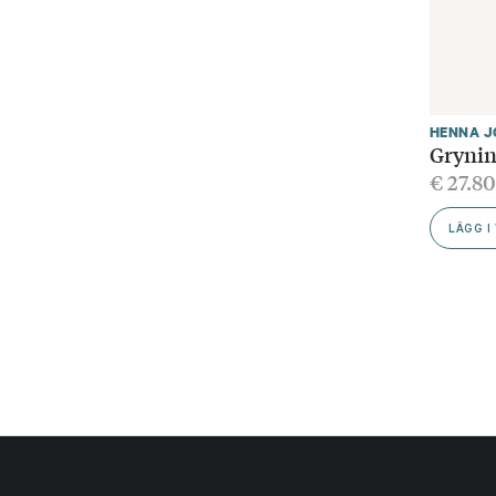
HENNA 
Gryni
€
27.80
LÄGG I