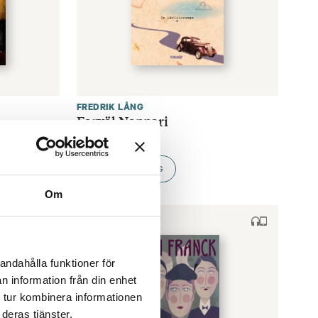
FREDRIK LÅNG
Farväl Nappari
€
33.80
LÄGG I VARUKORG
Om
andahålla funktioner för
n information från din enhet
 tur kombinera informationen
deras tjänster.