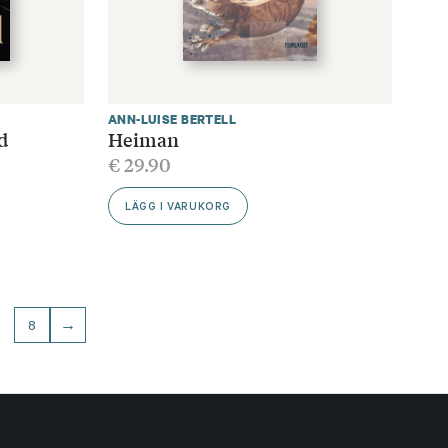
ANN-LUISE BERTELL
d
Heiman
€
29.90
LÄGG I VARUKORG
…
8
→