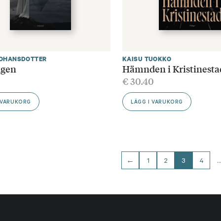
JOHANSDOTTER
KAISU TUOKKO
ngen
Hämnden i Kristinesta
€
30.40
 VARUKORG
LÄGG I VARUKORG
←
1
2
3
4