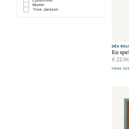
Ljudböcker
Mumin
Tove Jansson
DÉA SOL
En spe
€
22.9
FINNS SO