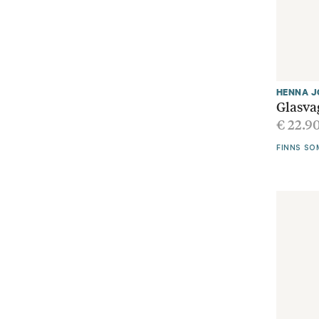
HENNA 
Glasva
€
22.9
FINNS SO