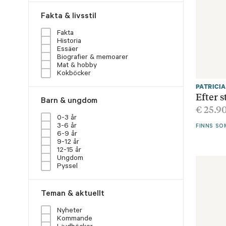
Fakta & livsstil
Fakta
Historia
Essäer
Biografier & memoarer
Mat & hobby
Kokböcker
PATRICI
Efter 
Barn & ungdom
€
25.9
0-3 år
3-6 år
FINNS SO
6-9 år
9-12 år
12-15 år
Ungdom
Pyssel
Teman & aktuellt
Nyheter
Kommande