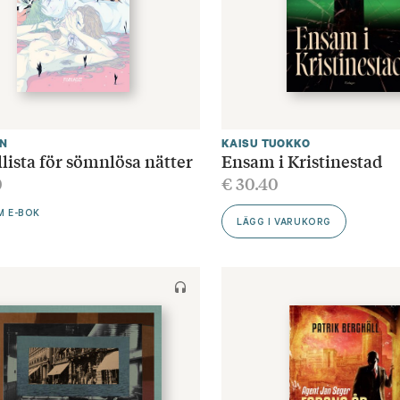
IN
KAISU TUOKKO
llista för sömnlösa nätter
Ensam i Kristinestad
0
€
30.40
M E-BOK
LÄGG I VARUKORG