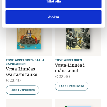
Tillåt alla
FINNS SOM E-BOK
SLUT I LAGER
Avvisa
TOVE APPELGREN
,
SALLA
TOVE APPELGREN
Vesta-Linnéa i
SAVOLAINEN
Vesta-Linnéas
månskenet
svartaste tanke
€
23.40
€
23.40
LÄGG I VARUKORG
LÄGG I VARUKORG