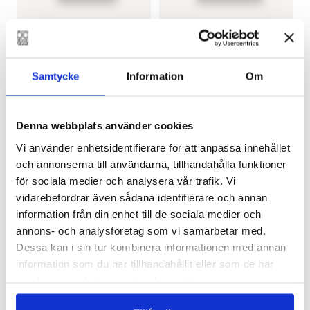
DÉA SOLIN
JULIA WICKHOLM
En spellista för
Olivia för alltid
sömnlösa nätter
€
22.90
€
22.90
Samtycke
Information
Om
FINNS SOM E-BOK
FINNS SOM E-BOK
Denna webbplats använder cookies
Vi använder enhetsidentifierare för att anpassa innehållet
och annonserna till användarna, tillhandahålla funktioner
för sociala medier och analysera vår trafik. Vi
vidarebefordrar även sådana identifierare och annan
information från din enhet till de sociala medier och
annons- och analysföretag som vi samarbetar med.
Dessa kan i sin tur kombinera informationen med annan
information som du har tillhandahållit eller som de har
HENNA JOHANSDOTTER
MAGNUS APPELBERG
Glasvaggan
Iskall sinnesfrid
samlat in när du har använt deras tjänster.
€
22.90
€
23.00