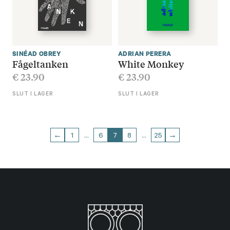
SINÉAD OBREY
ADRIAN PERERA
Fågeltanken
White Monkey
€
23.90
€
23.90
SLUT I LAGER
SLUT I LAGER
←
1
…
6
7
8
…
25
→