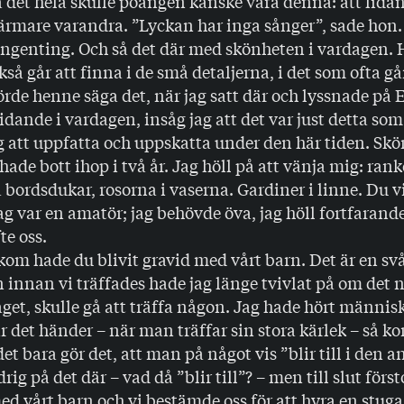
det hela skulle poängen kanske vara denna: att lidan
rmare varandra. ”Lyckan har inga sånger”, sade hon. 
ingenting. Och så det där med skönheten i vardagen. 
så går att finna i de små detaljerna, i det som ofta går
örde henne säga det, när jag satt där och lyssnade på 
idande i vardagen, insåg jag att det var just detta so
g att uppfatta och uppskatta under den här tiden. Skö
hade bott ihop i två år. Jag höll på att vänja mig: rank
a bordsdukar, rosorna i vaserna. Gardiner i linne. Du 
jag var en amatör; jag behövde öva, jag höll fortfarande
te oss.
m hade du blivit gravid med vårt barn. Det är en svå
innan vi träffades hade jag länge tvivlat på om det 
get, skulle gå att träffa någon. Jag hade hört männis
r det händer – när man träffar sin stora kärlek – så k
et bara gör det, att man på något vis ”blir till i den a
rig på det där – vad då ”blir till”? – men till slut förs
ed vårt barn och vi bestämde oss för att hyra en stuga