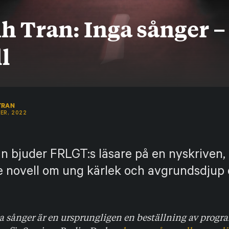
 Tran: Inga sånger –
l
TRAN
ER, 2022
n bjuder FRLGT:s läsare på en nyskriven,
 novell om ung kärlek och avgrundsdjup 
a sånger är en ursprungligen en beställning av prog