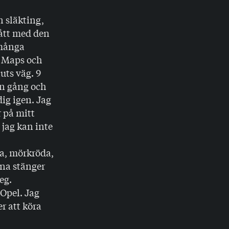
 släkting,
gått med den
 många
e Maps och
nuts väg. 9
en gång och
dig igen. Jag
r på mitt
 jag kan inte
a, mörkröda,
rna stänger
eg.
 Opel. Jag
er att köra