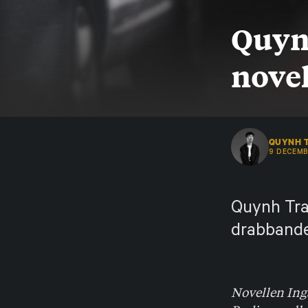
Quynh
novel
QUYNH 
9 DECEMB
Quynh Tra
drabbande
Novellen Ing