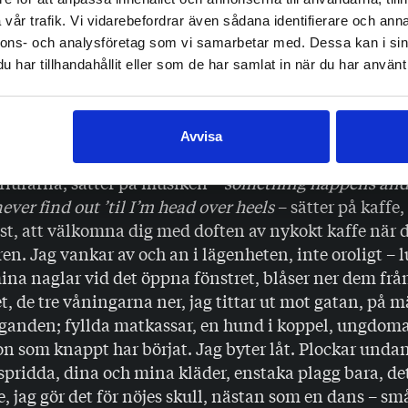
, du skulle vara tillbaka när jag vaknade och vi skulle
vår trafik. Vi vidarebefordrar även sådana identifierare och anna
nnons- och analysföretag som vi samarbetar med. Dessa kan i sin
gen, så som den faktiskt utspelade sig, kommer jag
har tillhandahållit eller som de har samlat in när du har använt 
år. Morgontimmarna: ljuden och ljuset. Jag går upp o
 känner kylan mot armarna. Jag har försökt ringa dig, 
ig på Messenger och du har inte sett det, men det är lik
Avvisa
r, du har fortfarande inte kommit tillbaka och jag tar 
rlurarna, sätter på musiken –
something happens and
never find out ’til I’m head over heels
– sätter på kaffe,
st, att välkomna dig med doften av nykokt kaffe när d
en. Jag vankar av och an i lägenheten, inte oroligt – l
ina naglar vid det öppna fönstret, blåser ner dem frå
t, de tre våningarna ner, jag tittar ut mot gatan, på
ganden; fyllda matkassar, en hund i koppel, ungdomar
n som knappt har börjat. Jag byter låt. Plockar unda
spridda, dina och mina kläder, enstaka plagg bara, de
 jag gör det för nöjes skull, nästan som en dans – sm