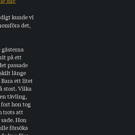
st här.
Tidigt kunde vi
enomföra det,
– gästerna
it på ett
 det passade
skilt länge
Bara ett litet
å stort. Vilka
en tävling,
å fort hon tog
 trots att
n sade. Hon
lle försöka