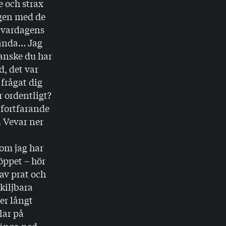
 och strax
ägen med de
, vardagens
hända… Jag
kanske du har
, det var
frågat dig
r ordentligt?
 fortfarande
. Vevar ner
som jag har
öppet – hör
 av prat och
kiljbara
er långt
lar på