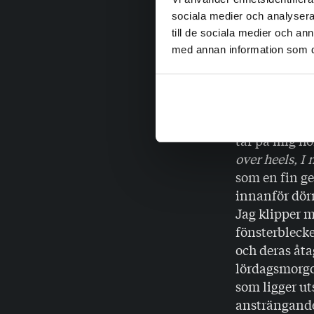
knappt börjat
sociala medier och analysera 
tillsammans.
till de sociala medier och a
Resten av da
med annan information som du 
det hände ig
fönstret. Jag
skrivit till d
notifikatione
tar på mig hö
over heels, I 
som en fin ge
innanför dörr
Jag klipper m
fönsterblecke
och deras åta
lördagsmorgo
som ligger ut
ansträngande,