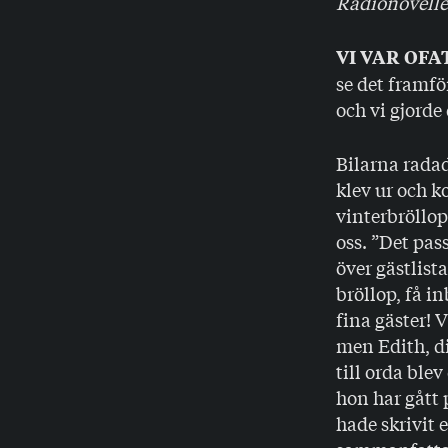
Radionovelle
VI VAR OF
se det framfö
och vi gjorde 
Bilarna rada
klev ur och k
vinterbröllop
oss. ”Det pas
över gästlist
bröllop, få i
fina gäster! 
men Edith, di
till orda blev
hon har gått 
hade skrivit 