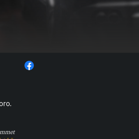
oro.
rammet