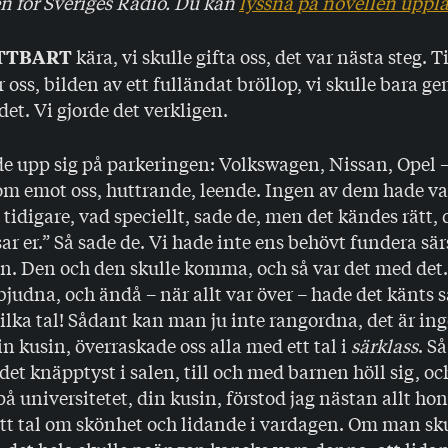
n för Sveriges Radio. Du kan
lyssna på novellen upplä
kära, vi skulle gifta oss, det var nästa steg. 
ATTBART
r oss, bilden av ett fulländat bröllop, vi skulle bara g
det. Vi gjorde det verkligen.
de upp sig på parkeringen: Volkswagen, Nissan, Opel 
om emot oss, huttrande, leende. Ingen av dem hade var
 tidigare, vad speciellt, sade de, men det kändes rätt,
sar er.” Så sade de. Vi hade inte ens behövt fundera sär
an. Den och den skulle komma, och så var det med det. 
nbjudna, och ändå – när allt var över – hade det känts s
Vilka tal! Sådant kan man ju inte rangordna, det är ing
n kusin, överraskade oss alla med ett tal i
särklass
. S
 det knäpptyst i salen, till och med barnen höll sig, och
på universitetet, din kusin, förstod jag nästan allt ho
ett tal om skönhet och lidande i vardagen. Om man sku