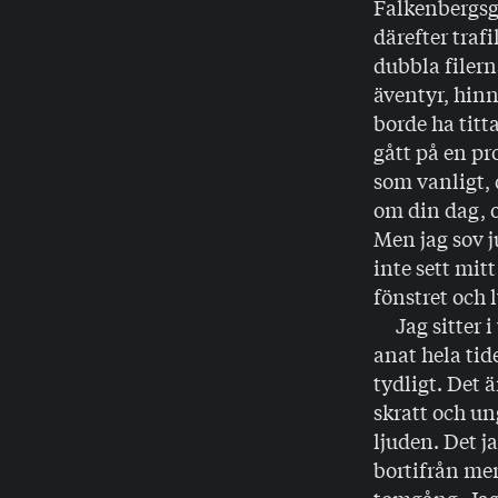
Falkenbergsga
därefter traf
dubbla filern
äventyr, hin
borde ha titt
gått på en p
som vanligt, 
om din dag, o
Men jag sov j
inte sett mit
fönstret och 
Jag sitter i 
anat hela tid
tydligt. Det 
skratt och un
ljuden. Det j
bortifrån men 