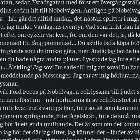
tan, sedan Ystadsgatan med först ett övergångsställe
ikljus, sedan hit till Nobelvägen. Äntligen på Nobelv
a – här går det alltid undan, det nästan spritter i mig
ner jag tänka. Vardagens äventyr. Vad som helst kan 
at efter om cykeln var kvar, för om den var det, ja, då 
romenad! En lång promenad… Du skulle bara köpa bröd
du gjorde som du brukar göra, men ändå: jag borde ha 
m du hade några andra planer. Lyssnade jag inte efte
u… Älskling! Jag sov! Du sade till mig att sova! Du har
t meddelande på Messenger. Jag tar av mig hörlurarna
lyssnar.
vår Ford Focus på Nobelvägen och lyssnar till ljudet 
en men först nu – när hörlurarna är av och fönstret är 
är inte kvarterets vanliga ljud, inte sorlet som kommer
gdomars springande, inte fågelskrän, inte de små, urs
ag hör är ett enda mullrande. Det är som om det komm
jag hör det där jag sitter, jag känner det – ljudet av bi