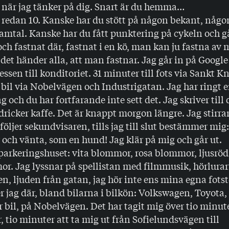
– när jag tänker på dig. Snart är du hemma…
edan 10. Kanske har du stött på någon bekant, någon
 samtal. Kanske har du fått punktering på cykeln och 
 och fastnat där, fastnat i en kö, man kan ju fastna av
det händer alla, att man fastnar. Jag går in på Googl
essen till konditoriet. 31 minuter till fots via Sankt K
bil via Nobelvägen och Industrigatan. Jag har ringt 
g och du har fortfarande inte sett det. Jag skriver till 
g dricker kaffe. Det är knappt morgon längre. Jag stirra
öljer sekundvisaren, tills jag till slut bestämmer mig:
r och vänta, som en hund! Jag klär på mig och går ut.
parkeringshuset: vita blommor, rosa blommor, ljusröd
or. Jag lyssnar på spellistan med filmmusik, hörlura
den, ljuden från gatan, jag hör inte ens mina egna fotst
jag där, bland bilarna i bilkön: Volkswagen, Toyota,
vår bil, på Nobelvägen. Det har tagit mig över tio minut
 tio minuter att ta mig ut från Sofielundsvägen till