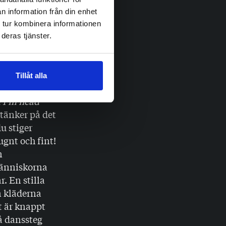
 äta frukost
n information från din enhet
 tur kombinera informationen
 ihåg som om
deras tjänster.
ch öppnar
jag har
t dig, inga
Tillåt alla
det med ro,
 I’m head
 tänker på det
u stiger
ugnt och fint!
n
 människorna
. En stilla
n kläderna
t är knappt
å danssteg