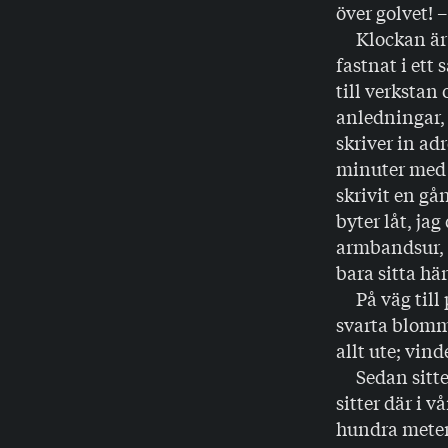
över golvet! 
Klockan är r
fastnat i ett
till verkstan
anledningar, 
skriver in adr
minuter med 
skrivit en gån
byter låt, ja
armbandsur, f
bara sitta hä
På väg till 
svarta blomm
allt ute; vin
Sedan sitter 
sitter där i 
hundra meter,