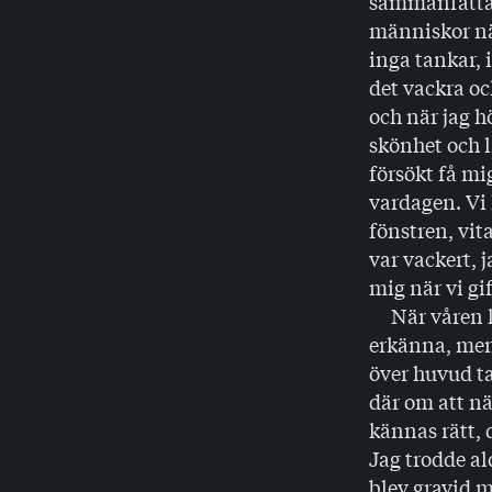
sammanfatta 
människor nä
inga tankar, 
det vackra ock
och när jag h
skönhet och l
försökt få mi
vardagen. Vi 
fönstren, vit
var vackert, 
mig när vi gif
När våren ko
erkänna, men 
över huvud ta
där om att nä
kännas rätt, d
Jag trodde ald
blev gravid m