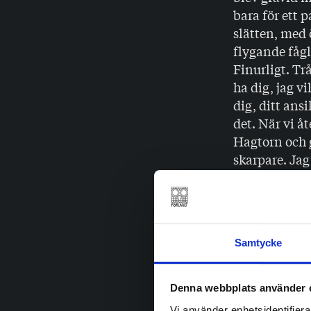
bara för ett 
slätten, med 
flygande fågl
Finurligt. Tr
ha dig, jag v
dig, ditt ans
det. När vi å
Hagtorn och 
skarpare. Jag
såpa. Rosorna
hända; jag va
DU VAKNAD
Samtycke
ut för att kö
Byxor med str
månaderna sed
Denna webbplats använder 
favoritbröd; 
Vi använder enhetsidentifierar