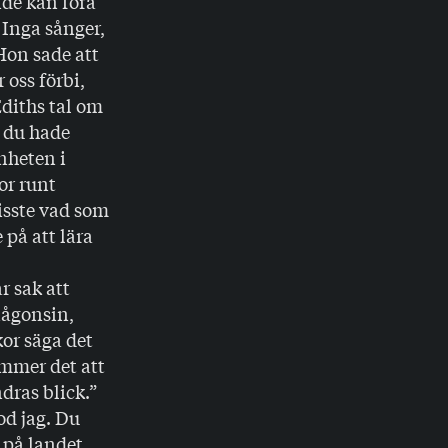
de kan föra
Inga sånger,
Hon sade att
 oss förbi,
Ediths tal om
m du hade
nheten i
or runt
visste vad som
 på att lära
r sak att
någonsin,
kor säga det
ommer det att
ndras blick.”
tod jag. Du
 på landet,