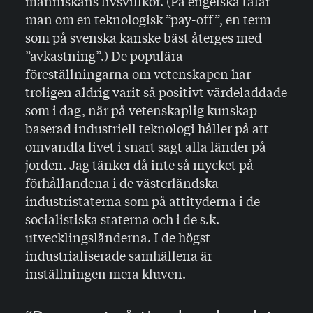
människans livsvillkor. (På engelska talar
man om en teknologisk ”pay-off”, en term
som på svenska kanske bäst återges med
”avkastning”.) De populära
föreställningarna om vetenskapen har
troligen aldrig varit så positivt värdeladdade
som i dag, när på vetenskaplig kunskap
baserad industriell teknologi håller på att
omvandla livet i snart sagt alla länder på
jorden. Jag tänker då inte så mycket på
förhållandena i de västerländs­ka
industristaterna som på attityderna i de
socialistiska staterna och i de s.k.
utvecklingsländerna. I de högst
industrialiserade samhällena är
inställningen mera kluven.