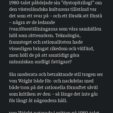
1980-talet påbörjade sin ”dystopitrilogi” om
den västerländska kulturens tillstånd var
det som ett svar på – och ett försök att förstå
– några av de ledande
(van)föreställningarna som våra samhällen
höll som rättesnören. Teknologin,
framsteget och rationaliteten hade
visserligen bringat rikedom och välfärd,
men höll de på att samtidigt göra
människan andligt fattigare?
Sin moderata och betraktande stil trogen ser
von Wright både för- och nackdelar med
både tron på det rationella förnuftet såväl
som kritiken av den – så länge det inte går
för långt åt någondera håll.
von Wright noterade i mitten på 1980-talet