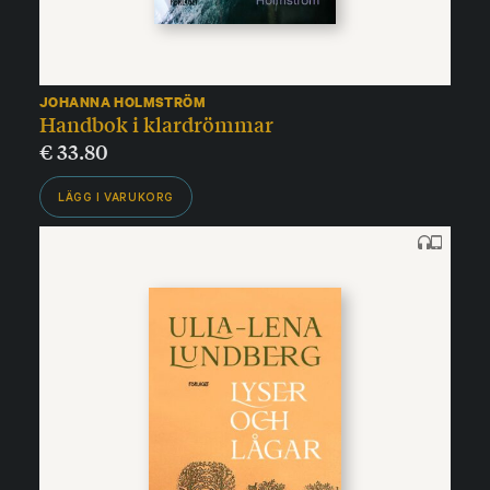
JOHANNA HOLMSTRÖM
Handbok i klardrömmar
€
33.80
LÄGG I VARUKORG