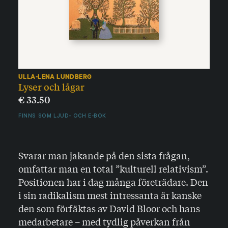
ULLA-LENA LUNDBERG
Lyser och lågar
€
33.50
FINNS SOM LJUD- OCH E-BOK
Svarar man jakande på den sista frågan,
omfattar man en total ”kulturell relativism”.
Positionen har i dag många företrädare. Den
i sin radikalism mest intressanta är kanske
den som förfäktas av David Bloor och hans
medarbetare – med tydlig påverkan från