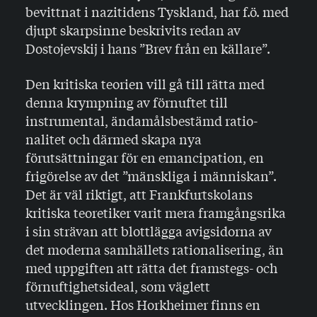
bevittnat i nazitidens Tysk­land, har f.ö. med
djupt skarpsinne beskrivits redan av
Dostojevskij i hans ”Brev från en källare”.
Den kritiska teorien vill gå till rätta med
denna krymp­ning av förnuftet till
instrumental, ändamålsbestämd ratio­
nalitet och därmed skapa nya
förutsättningar för en emancipation, en
frigörelse av det ”mänskliga i männi­skan”.
Det är väl riktigt, att Frankfurtskolans
kritiska teoretiker varit mera framgångsrika
i sin strävan att blottlägga avigsidorna av
det moderna samhällets rationali­sering, än
med uppgiften att rätta det framstegs- och
förnuftighetsideal, som väglett
utvecklingen. Hos Horkhei­mer finns en