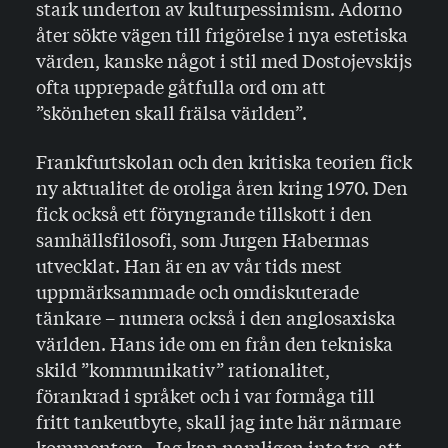
stark underton av kulturpessimism. Adorno
åter sökte vägen till frigörelse i nya estetiska
värden, kanske något i stil med Dostojevskijs
ofta upprepade gåtfulla ord om att
”skönheten skall frälsa världen”.
Frankfurtskolan och den kritiska teorien fick
ny aktuali­tet de oroliga åren kring 1970. Den
fick också ett föryngrande tillskott i den
samhällsfilosofi, som Jurgen Habermas
utvecklat. Han är en av vår tids mest
uppmärk­sammade och omdiskuterade
tänkare – numera också i den anglosaxiska
världen. Hans ide om en från den tekniska
skild ”kommunikativ” rationalitet,
förankrad i språket och i var formåga till
fritt tankeutbyte, skall jag inte här närmare
kommentera. Jag kan namligen inte tro, att