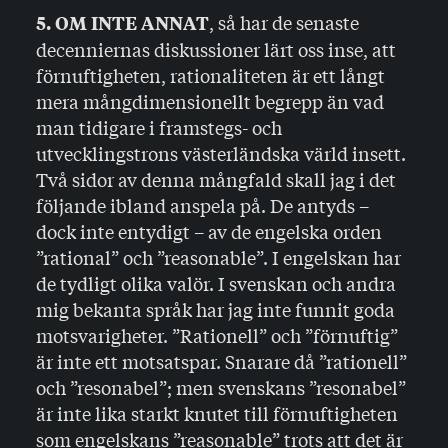
, så har de senaste
5. OM INTE ANNAT
decenniernas diskus­sioner lärt oss inse, att
förnuftigheten, rationaliteten är ett långt
mera mångdimensionellt begrepp än vad
man tidigare i framstegs- och
utvecklingstrons västerländska värld in­sett.
Två sidor av denna mångfald skall jag i det
följande ibland anspela på. De antyds –
dock inte entydigt – av de engelska orden
”rational” och ”reasonable”. I engelskan har
de tydligt olika valör. I svenskan och andra
mig bekanta språk har jag inte funnit goda
motsvarigheter. ”Rationell” och ”förnuftig”
är inte ett motsatspar. Snarare då ”rationell”
och ”resonabel”; men svenskans ”resonabel”
är inte lika starkt knutet till förnuftigheten
som engelskans ”reasonable” trots att det är