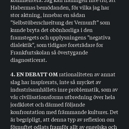
Habermas bemödanden, för vilka jag har
stor aktning, innebar en sådan
”Selbstüberschreitung der Vernunft” som
kunde bryta det obönhorliga i den
framstegets och upplys­ningens ”negativa
dialektik”, som tidigare foreträdare for
Frankfurtskolan så övertygande
diagnosticerat.
rationaliteten av annat
4. EN DEBATT OM
slag har inspire­rats, inte så mycket av
industrisamhällets inre problematik, som av
vår civilisationsforms utbredning över hela
jordklo­tet och därmed följande
konfrontation med främmande kulturer. Det
är begripligt, att denna typ av reflexion om
förnuftet odlats framför allt av engelska och