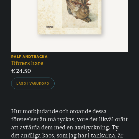
RALF ANDTBACKA
Dürers hare
€
24.50
LÄGG I VARUKORG
Hur motbjudande och oroande dessa
företeelser än må tyckas, vore det likväl orätt
att avfärda dem med en axelryckning. Ty
det andliga kaos, som jag har i tankarna, är