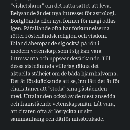
”vishetsläror” om det rätta sättet att leva.
Belysande är det nya intresset för astrologi.
Bortglömda eller nya former för magi odlas
igen. Påfallande ofta har förkunnelserna
rötter i österländsk religion och visdom.
Ibland åberopar de sig också på rön i
modern vetenskap, som i sig kan vara
intressanta och uppseendeväckande. Till
dessa sistnämnda ville jag räkna det
aktuella ståhejet om de båda hjärnhal­vorna.
Det är förskräckande att se, hur lätt det är för
charlataner att ”stöda” sina påståenden
med. Uttalanden också av de mest ansedda
och framstående vetenskaps­män. Låt vara,
att citaten ofta är lösryckta ur sitt
sammanhang och därför missbrukade.