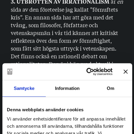
är
en
3. UTBROTTEN AV IRRATIONALISM
sida av den företeelse jag kallat ”förnuftets
kris”. En annan sida har att göra med det
tvång, som filosofer, författare och
vetenskapsmän i vår tid känner att kritiskt
reflektera över den form av förnuftighet,
som fått sitt högsta uttryck i vetenskapen.
Det finns också en rationell debatt om
rationaliteten. Den är i hög grad aktuell i
modern filosofi, psykologi, kulturantro­
pologi och sociologi. Den uppvisar också
vissa ”nationella särdrag” inom envar av de
Samtycke
Information
Om
tre stora kulturprovinserna i västvärlden –
den tyska, den franska och den anglo­
amerikanska.
Denna webbplats använder cookies
Vi använder enhetsidentifierare för att anpassa innehållet
De för en filosof kanske intressantaste
och annonserna till användarna, tillhandahålla funktioner
inläggen i diskussionen om rationalitetens
för sociala medier och analysera vår trafik. Vi