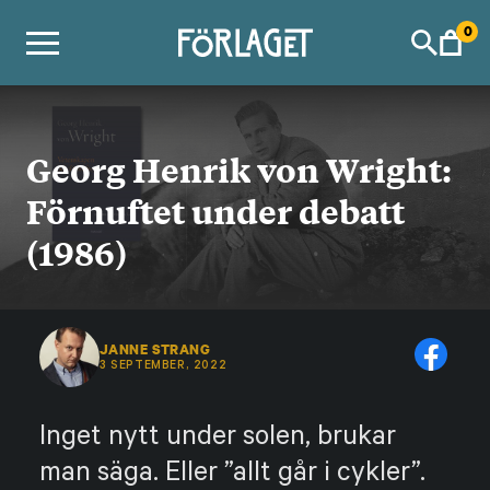
Skip
0
to
content
Georg Henrik von Wright:
Förnuftet under debatt
(1986)
JANNE STRANG
3 SEPTEMBER, 2022
Inget nytt under solen, brukar
man säga. Eller ”allt går i cykler”.