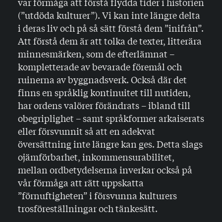
var förmåga att förstå flydda tider i historien
(”utdöda kulturer”). Vi kan inte längre delta
i deras liv och på så sätt förstå dem ”inifrån”.
Att förstå dem är att tolka de texter, litterära
minnesmärken, som de efterlämnat –
kompletterade av bevarade föremål och
ruinerna av byggnadsverk. Också där det
finns en språklig kontinuitet till nutiden,
har ordens valörer förändrats – ibland till
obegriplighet – samt språkformer arkaiserats
eller försvun­nit så att en adekvat
översättning inte längre kan ges. Detta slags
ojämförbarhet, inkommensurabilitet,
mellan ordbety­delserna inverkar också på
vår förmåga att rätt uppskatta
”förnuftigheten” i försvunna kulturers
trosföreställningar och tänkesätt.