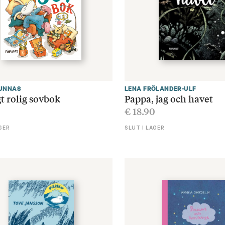
UNNAS
LENA FRÖLANDER-ULF
t rolig sovbok
Pappa, jag och havet
0
€
18.90
GER
SLUT I LAGER