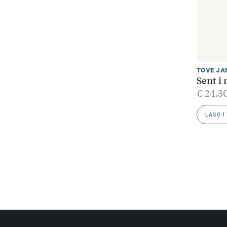
TOVE JA
Sent i
€
24.3
LÄGG I