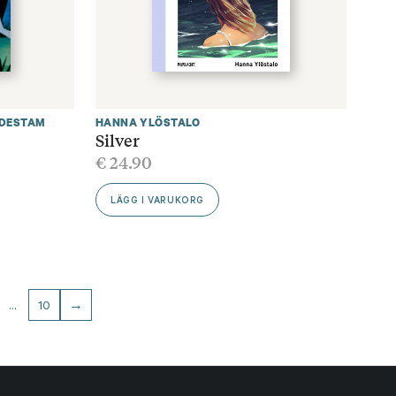
NDESTAM
HANNA YLÖSTALO
Silver
€
24.90
LÄGG I VARUKORG
…
10
→