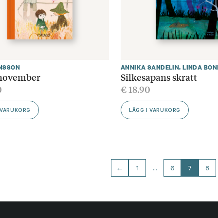
NSSON
ANNIKA SANDELIN
,
LINDA BO
 november
Silkesapans skratt
0
€
18.90
 VARUKORG
LÄGG I VARUKORG
←
1
…
6
7
8