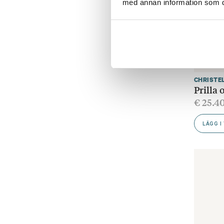
med annan information som du 
CHRISTE
Prilla 
€
25.4
LÄGG I