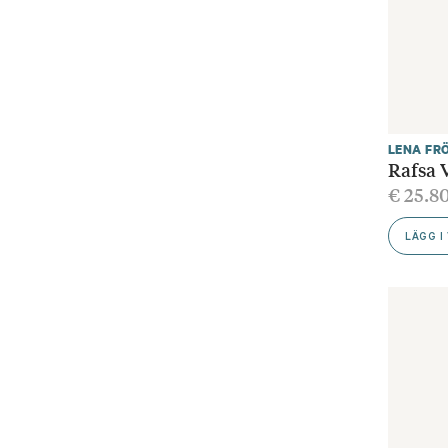
LENA FR
Rafsa 
€
25.8
LÄGG I