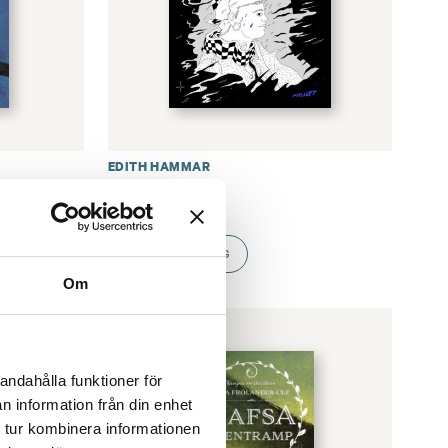
EDITH HAMMAR
 – Yokos
Portal
€
31.80
LÄGG I VARUKORG
Om
andahålla funktioner för
n information från din enhet
 tur kombinera informationen