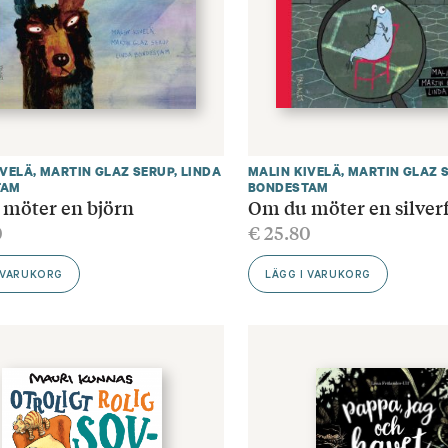
IVELÄ
,
MARTIN GLAZ SERUP
,
LINDA
MALIN KIVELÄ
,
MARTIN GLAZ 
TAM
BONDESTAM
möter en björn
Om du möter en silverf
0
€
25.80
 VARUKORG
LÄGG I VARUKORG