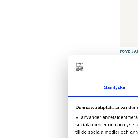
TOVE JA
Pappan
jubile
€
24.3
SLUT I LA
Samtycke
Denna webbplats använder 
Vi använder enhetsidentifierar
sociala medier och analysera 
till de sociala medier och a