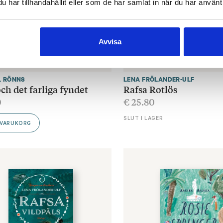
har tillhandahållit eller som de har samlat in när du har använt 
Avvisa
L RÖNNS
LENA FRÖLANDER-ULF
och det farliga fyndet
Rafsa Rotlös
0
€
25.80
SLUT I LAGER
 VARUKORG