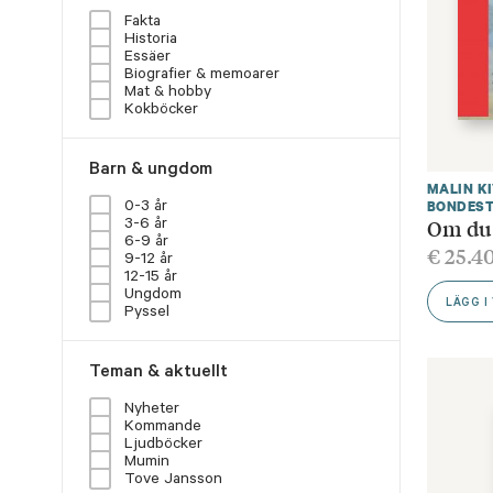
Fakta
Historia
Essäer
Biografier & memoarer
Mat & hobby
Kokböcker
Barn & ungdom
MALIN K
BONDES
0-3 år
Om du 
3-6 år
6-9 år
€
25.4
9-12 år
12-15 år
Ungdom
LÄGG I
Pyssel
Teman & aktuellt
Nyheter
Kommande
Ljudböcker
Mumin
Tove Jansson