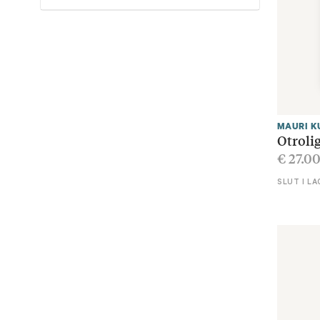
MAURI K
Otrolig
€
27.0
SLUT I LA