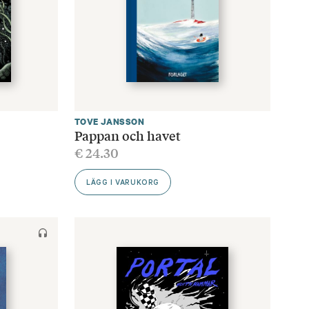
TOVE JANSSON
Pappan och havet
€
24.30
LÄGG I VARUKORG