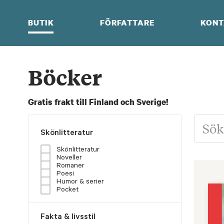
Skip
to
BUTIK
FÖRFATTARE
KONT
content
Böcker
Gratis frakt till Finland och Sverige!
Skönlitteratur
Skönlitteratur
Noveller
Romaner
Poesi
Humor & serier
Pocket
Fakta & livsstil