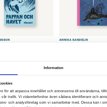
NSSON
ANNIKA SANDELIN
 och havet –
Pinsamt och livsviktigt
umsutgåva
nattbok 2
0
€
20.90
GER
FINNS SOM LJUDBOK
Information
cookies
e för att anpassa innehållet och annonserna till användarna, tillh
vår trafik. Vi vidarebefordrar även sådana identifierare och anna
nnons- och analysföretag som vi samarbetar med. Dessa kan i sin