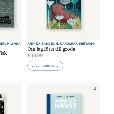
SERUP
,
LINDA
ANNIKA SANDELIN
,
KAROLIINA PERTAMO
Om jag fötts till groda
isk
€
18.90
LÄGG I VARUKORG