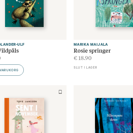
ÖLANDER-ULF
MARIKA MAIJALA
Vildpäls
Rosie springer
0
€
18.90
SLUT I LAGER
 VARUKORG