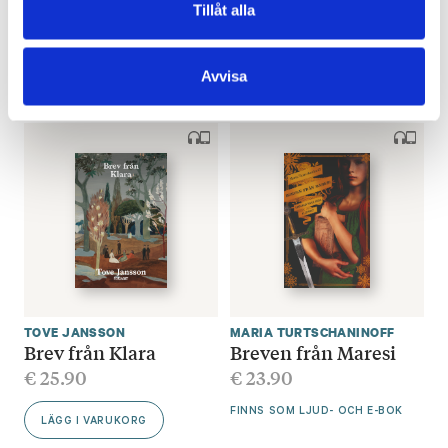
Tillåt alla
Björndråparen
Bombträdgården
€
33.80
€
25.70
Avvisa
FINNS SOM LJUD- OCH E-BOK
LÄGG I VARUKORG
TOVE JANSSON
MARIA TURTSCHANINOFF
Brev från Klara
Breven från Maresi
€
25.90
€
23.90
FINNS SOM LJUD- OCH E-BOK
LÄGG I VARUKORG