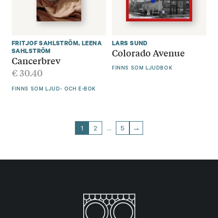
FRITJOF SAHLSTRÖM
,
LEENA
LARS SUND
Colorado Avenue
SAHLSTRÖM
Cancerbrev
€
30.40
FINNS SOM LJUDBOK
FINNS SOM LJUD- OCH E-BOK
1
2
…
5
→