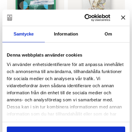
MALIN KIVELÄ
KOKO HUBARA
Samtycke
Information
Om
Australien är också en
Bechi
ö
€
31.80
Denna webbplats använder cookies
FINNS SOM LJUDBOK
LÄGG I VARUKORG
Vi använder enhetsidentifierare för att anpassa innehållet
och annonserna till användarna, tillhandahålla funktioner
för sociala medier och analysera vår trafik. Vi
vidarebefordrar även sådana identifierare och annan
information från din enhet till de sociala medier och
annons- och analysföretag som vi samarbetar med.
Dessa kan i sin tur kombinera informationen med annan
information som du har tillhandahållit eller som de har
samlat in när du har använt deras tjänster.
JOHANNA HOLMSTRÖM
MIA FRANCK