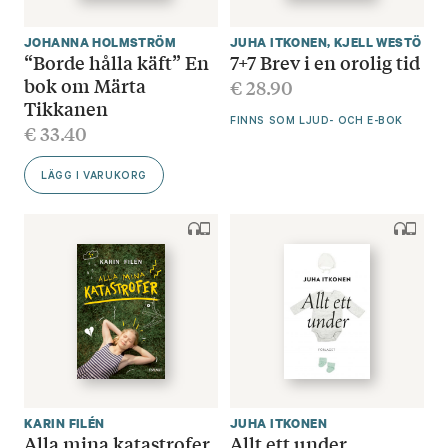
JOHANNA HOLMSTRÖM
JUHA ITKONEN
,
KJELL WESTÖ
“Borde hålla käft” En
7+7 Brev i en orolig tid
bok om Märta
€
28.90
Tikkanen
FINNS SOM LJUD- OCH E-BOK
€
33.40
LÄGG I VARUKORG
KARIN FILÉN
JUHA ITKONEN
Alla mina katastrofer
Allt ett under