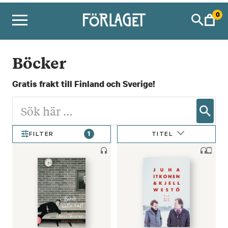
Skip
0
to
content
Böcker
Gratis frakt till Finland och Sverige!
1
TITEL
FILTER