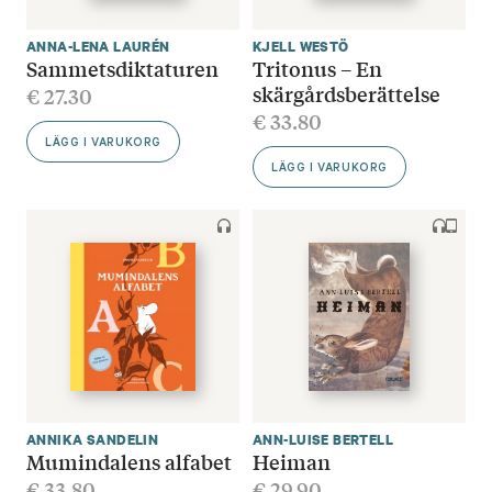
ANNA-LENA LAURÉN
KJELL WESTÖ
Sammetsdiktaturen
Tritonus – En
skärgårdsberättelse
€
27.30
€
33.80
LÄGG I VARUKORG
LÄGG I VARUKORG
ANNIKA SANDELIN
ANN-LUISE BERTELL
Mumindalens alfabet
Heiman
€
33.80
€
29.90