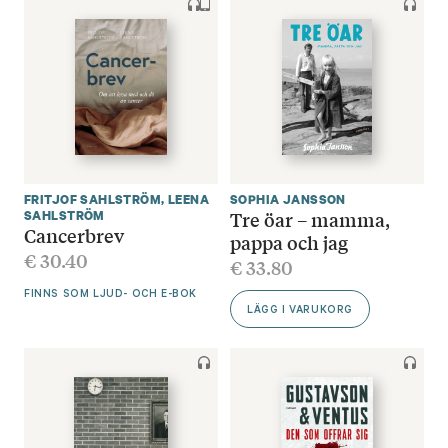
FRITJOF SAHLSTRÖM
,
LEENA
SOPHIA JANSSON
Tre öar – mamma,
SAHLSTRÖM
Cancerbrev
pappa och jag
€
30.40
€
33.80
FINNS SOM LJUD- OCH E-BOK
LÄGG I VARUKORG