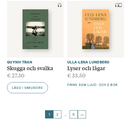
QUYNH TRAN
ULLA-LENA LUNDBERG
Skugga och svalka
Lyser och lågar
€
27.30
€
33.50
FINNS SOM LJUD- OCH E-BOK
LÄGG I VARUKORG
1
2
…
5
→