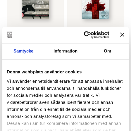
JOHANNA HOLMSTRÖM
SIMON VENTUS
,
CHRISTINA
“Borde hålla käft” En
GUSTAVSON
Den som offrar sig
bok om Märta
€
33.80
Tikkanen
Samtycke
Information
Om
€
33.40
LÄGG I VARUKORG
Denna webbplats använder cookies
LÄGG I VARUKORG
Vi använder enhetsidentifierare för att anpassa innehållet
och annonserna till användarna, tillhandahålla funktioner
för sociala medier och analysera vår trafik. Vi
vidarebefordrar även sådana identifierare och annan
information från din enhet till de sociala medier och
annons- och analysföretag som vi samarbetar med.
Dessa kan i sin tur kombinera informationen med annan
information som du har tillhandahållit eller som de har