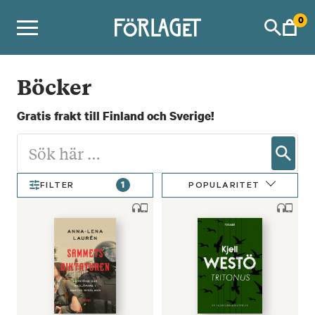
Skip
0
to
content
Böcker
Gratis frakt till Finland och Sverige!
1
POPULARITET
FILTER