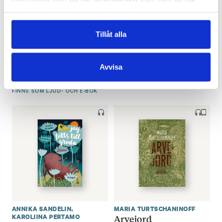
samlat in när du har använt deras tjänster.
JEANETTE BJÖRKQVIST
,
MONIKA FAGERHOLM
Vem dödade bambi?
KENNETH ERIKSSON
Tillåt alla
Hård mot de hårda.
€
26.90
True crime – en bok
om brott
FINNS SOM LJUD- OCH E-BOK
Avvisa
€
15.90
(
€
33.40
)
FINNS SOM LJUD- OCH E-BOK
ANNIKA SANDELIN
,
MARIA TURTSCHANINOFF
Arvejord
KAROLIINA PERTAMO