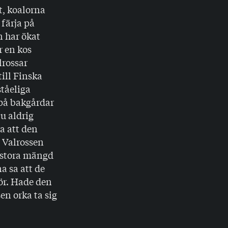
ut, koalorna
 färja på
n har ökat
r en kos
lrossar
ill Finska
ståeliga
 på bakgårdar
ju aldrig
ra att den
. Valrossen
n stora mängd
a sa att de
för. Hade den
en orka ta sig