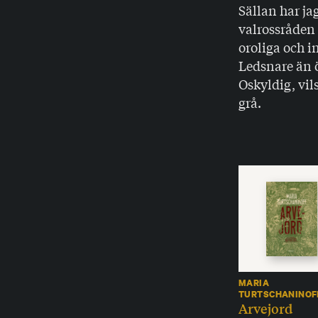
Sällan har j
valrossråden 
oroliga och i
Ledsnare än ö
Oskyldig, vil
grå.
MARIA
TURTSCHANINOF
Arvejord