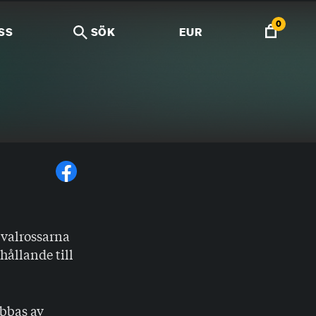
0
SS
SÖK
EUR
 valrossarna
hållande till
abbas av