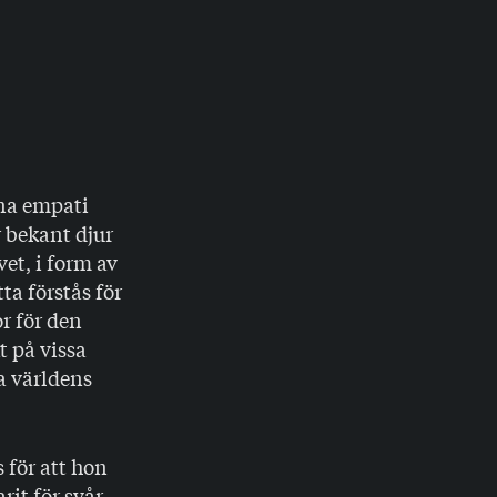
nna empati
r bekant djur
vet, i form av
ta förstås för
or för den
t på vissa
a världens
 för att hon
it för svår.