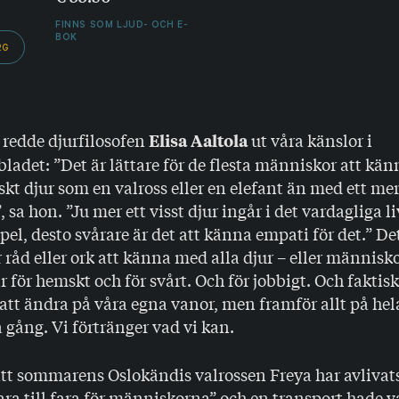
FINNS SOM LJUD- OCH E-
BOK
RG
 redde djurfilosofen
ut våra känslor i
Elisa Aaltola
adet: ”Det är lättare för de flesta människor att kä
skt djur som en valross eller en elefant än med ett me
sa hon. ”Ju mer ett visst djur ingår i det vardagliga li
pel, desto svårare är det att känna empati för det.” Det
ar råd eller ork att känna med alla djur – eller människ
r för hemskt och för svårt. Och för jobbigt. Och faktisk
 att ändra på våra egna vanor, men framför allt på hel
a gång. Vi förtränger vad vi kan.
att sommarens Oslokändis valrossen Freya har avlivats
a till fara för människorna” och en transport hade var