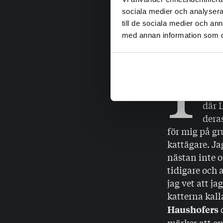
bero på att is
sociala medier och analysera 
till de sociala medier och a
inte längre f
med annan information som du 
varit. Hobby
I
somm
där 
Om k
där L
deras
för mig på gru
kattägare. Ja
nästan inte o
tidigare och 
jag vet att j
katterna kall
Haushofers
märker att e