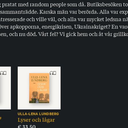
ag pratat med random people som då. Butiksbesöken t
sammanträdde. Karska män var berörda. Alla var exper
ntresserade och ville väl, och alla var mycket ledsna n
ver apkopporna, energikrisen, Ukrainakriget? En vare
sen, och nu död. Vårt fel? Vi gick hem och åt vår grillk
ULLA-LENA LUNDBERG
Lyser och lågar
F
€
33.50