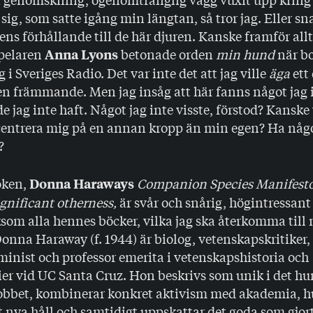
sig, som satte igång min längtan, så tror jag. Eller sn
s förhållande till de här djuren. Kanske framför allt:
spelaren
betonade orden
min hund
när b
Anna Lyons
 i Sveriges Radio. Det var inte det att jag ville
äga
ett 
en främmande. Men jag insåg att här fanns något jag 
e jag inte haft. Något jag inte visste, förstod? Kanske 
centrera mig på en annan kropp än min egen? Ha någo
g?
oken,
Companion Species Manifesto
Donna Haraways
gnificant otherness,
är svår och snårig, högintressant
ksom alla hennes böcker, vilka jag ska återkomma till n
onna Haraway (f. 1944) är biolog, vetenskapskritiker,
eminist och professor emerita i vetenskapshistoria och
er vid UC Santa Cruz. Hon beskrivs som unik i det hur
 jobbet, kombinerar konkret aktivism med akademia, h
lt nya håll och samtidigt uppskattar det goda som gjort