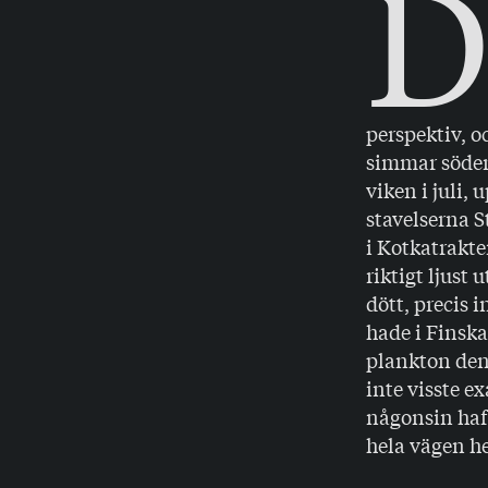
perspektiv, o
simmar söderu
viken i juli,
stavelserna S
i Kotkatrakten
riktigt ljust 
dött, precis 
hade i Finska
plankton den 
inte visste e
någonsin haft
hela vägen he