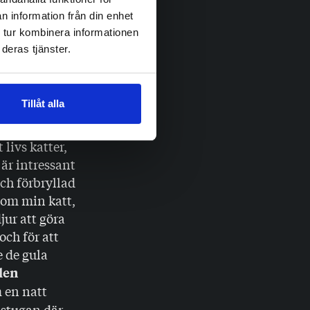
it så alla
n information från din enhet
 tur kombinera informationen
r inte vad de
deras tjänster.
 en trädgård
Tillåt alla
. Den första,
och mysig bok
 livs katter,
 är intressant
och förbryllad
t om min katt,
jur att göra
och för att
e de gula
len
 en natt
 stugan där