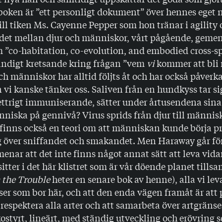
boken är ”ett personligt dokument” över hennes eget 
ill tiken Ms. Cayenne Pepper som hon tränar i agility 
det mellan djur och människor, vårt pågående, gem
m ”co-habitation, co-evolution, and embodied cross-s
tändigt kretsande kring frågan ”vem
vi
kommer att bli 
ch människor har alltid följts åt och har också påverk
n vi kanske tänker oss. Saliven från en hundkyss tar sig
ttrigt immuniserande, sätter under årtusendena sina 
niska på gennivå? Virus sprids från djur till männis
finns också en teori om att människan kunde börja pra
 över sniffandet och smakandet. Men Haraway går fö
enar att det inte finns något annat sätt att leva vida
sitter i det här klistret som är vår döende planet till
 the Trouble
heter en senare bok av henne), alla vi le
ser som bor här, och att den enda vägen framåt är att p
 respektera alla arter och att samarbeta över artgräns
ostyrt, lineärt, med ständig utveckling och erövring