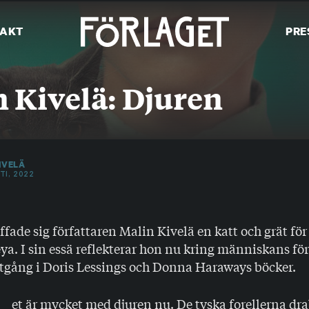
AKT
PRE
 Kivelä: Djuren
IVELÄ
TI, 2022
fade sig författaren Malin Kivelä en katt och grät för
ya. I sin essä reflekterar hon nu kring människans för
tgång i Doris Lessings och Donna Haraways böcker.
et är mycket med djuren nu. De tyska forellerna dr