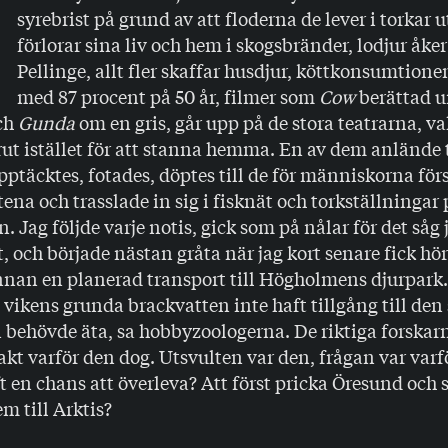
D
syrebrist på grund av att floderna de lever i torkar 
förlorar sina liv och hem i skogsbränder, lodjur åker
Pellinge, allt fler skaffar husdjur, köttkonsumtione
med 87 procent på 50 år, filmer som
Cow
berättad u
ch
Gunda
om en gris, går upp på de stora teatrarna, va
t istället för att stanna hemma. En av dem anlände t
 upptäcktes, fotades, döptes till de för människorna för
tena och trasslade in sig i fisknät och torkställningar
. Jag följde varje notis, gick som på nålar för det såg 
ut, och började nästan gråta när jag kort senare fick hö
innan en planerad transport till Högholmens djurpark
 vikens grunda brackvatten inte haft tillgång till de
behövde äta, sa hobbyzoologerna. De riktiga forskarn
xakt varför den dog. Utsvulten var den, frågan var var
 en chans att överleva? Att först pricka Öresund och s
m till Arktis?