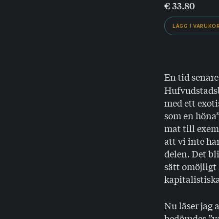
€
33.80
LÄGG I VARUKO
En tid senare
Hufvudstadsbl
med ett exoti
som en höna”, 
mat till exem
att vi inte h
delen. Det bli
sätt omöjligt
kapitalistisk
Nu läser jag 
bedömdes ”var