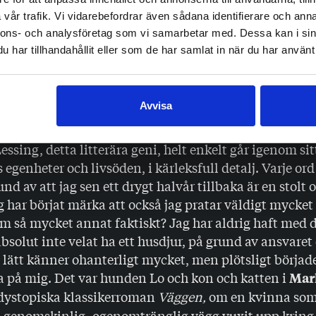
flaken där de sitter och gör sina valrossgrejer har smult
vår trafik. Vi vidarebefordrar även sådana identifierare och anna
nnons- och analysföretag som vi samarbetar med. Dessa kan i sin
år plats. En del måste ge sig av. Och havsströmmarna ä
har tillhandahållit eller som de har samlat in när du har använt 
zoologerna spekulerar.
ar har jag simmat i samma vatten som Stena, suttit i
Avvisa
hjortar ibland galopperat in, och läst böcker om djuren
atter
av
, är en överraskande babblig 
Doris Lessing
essing, detta litterära geni, helt enkelt går igenom sitt
 egenheter och livsöden, i kärleksfull detalj. Varje ord
nd av att jag sen ett drygt halvår tillbaka är en stolt 
g har börjat märka att också jag pratar väldigt mycke
m så mycket annat faktiskt? Jag har aldrig haft med d
absolut inte velat ha ett husdjur, på grund av ansvaret 
ag lätt känner ohanterligt mycket, men plötsligt börjad
a på mig. Det var hunden Lo och kon och katten i
Mar
dystopiska klassikerroman
Väggen,
om en kvinna som
n genomskinlig, ogenomtränglig vägg vuxit upp kring