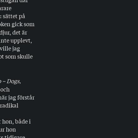
arare
 sättet på
oken gick som
djur, det är
inte upplevt,
ville jag
t som skulle
 – Dogs,
 och
är jag förstår
 radikal
 hon, både i
ur hon
s tidigare.