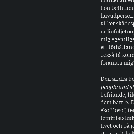
hon befinner 
huvudpersonen
vilket skåde
radioföljetong
mig egentlig
ett förhålland
också få kon
förankra mi
Den andra b
people and si
befriande, li
dem bättre. D
ekofilosof, f
feministstudi
livet och på
strävar åt he