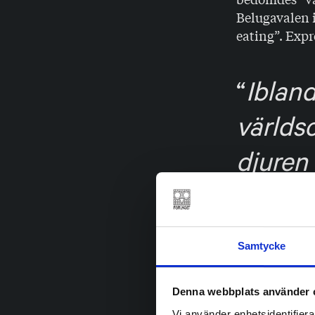
Belugavalen i
eating”. Expr
Ibland
världso
djuren 
förståe
håller 
Samtycke
Ibland fantis
Denna webbplats använder 
all tysthet o
över. Hoppas 
Vi använder enhetsidentifierar