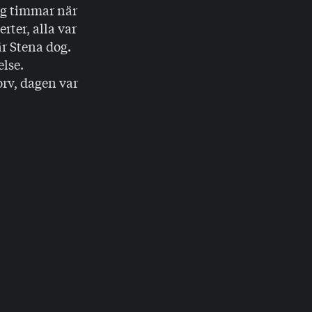
og timmar när
ter, alla var
är Stena dog.
lse.
orv, dagen var