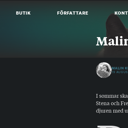
Skip
to
BUTIK
FÖRFATTARE
KONT
content
Malin
MALIN K
19 AUGUS
I sommar skaf
Stena och Fre
djuren med u