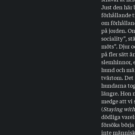
Just den här 
förhållande t
om förhållan
på jorden. O
sociality”, s
möts”. Djur o
på fler sätt ä
slemhinnor, e
hund och män
tvärtom. Det 
hundarna tog
längre. Hon m
medge att vi 
(
Staying with
dödliga varel
försöka börja
inte människ