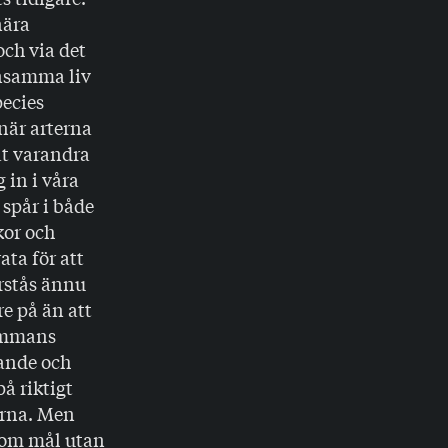
nära
och via det
ensamma liv
pecies
när arterna
at varandra
 in i våra
spår i både
kor och
ta för att
rstås ännu
re på än att
sammans
vande och
å riktigt
erna. Men
 som mål utan