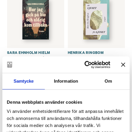
SARA EHNHOLM HIELM
HENRIKA RINGBOM
Hur jag gick på bio
av ljuset för ljuset
och aldrig kom
€
30.40
tillbaka
€
30.40
LÄGG I VARUKORG
Samtycke
Information
Om
LÄGG I VARUKORG
Denna webbplats använder cookies
Vi använder enhetsidentifierare för att anpassa innehållet
och annonserna till användarna, tillhandahålla funktioner
för sociala medier och analysera vår trafik. Vi