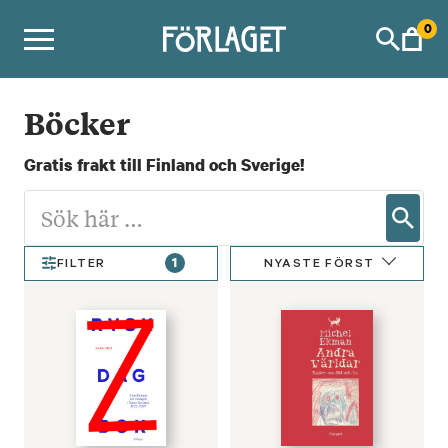
Skip
0
to
content
Böcker
Gratis frakt till Finland och Sverige!
1
NYASTE FÖRST
FILTER