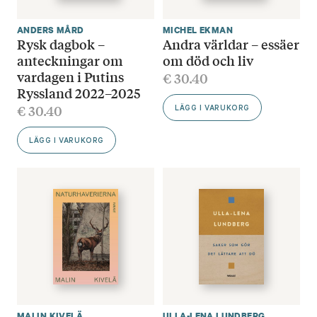
ANDERS MÅRD
MICHEL EKMAN
Rysk dagbok –
Andra världar – essäer
anteckningar om
om död och liv
vardagen i Putins
€
30.40
Ryssland 2022–2025
€
30.40
LÄGG I VARUKORG
LÄGG I VARUKORG
MALIN KIVELÄ
ULLA-LENA LUNDBERG