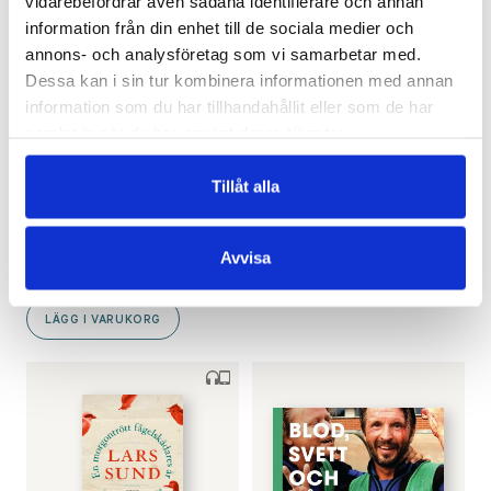
vidarebefordrar även sådana identifierare och annan
information från din enhet till de sociala medier och
annons- och analysföretag som vi samarbetar med.
Dessa kan i sin tur kombinera informationen med annan
information som du har tillhandahållit eller som de har
ÅSA SLOTTE
JOHANNA LILIUS
samlat in när du har använt deras tjänster.
Ur mammas mörker.
Boendets pris
Essäer om sjukdom,
€
25.00
Tillåt alla
diagnoser, omsorg
SLUT I LAGER
och hur jag blev
filosof
Avvisa
€
30.40
LÄGG I VARUKORG