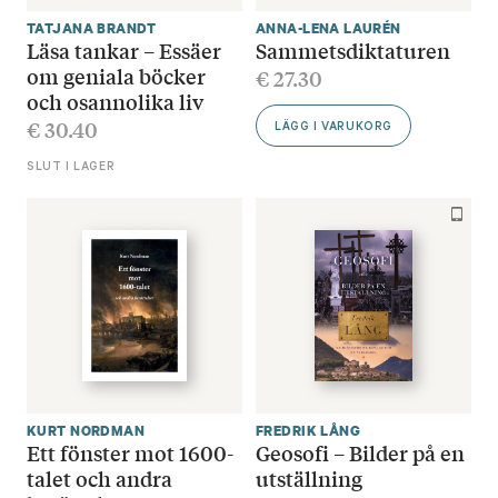
TATJANA BRANDT
ANNA-LENA LAURÉN
Läsa tankar – Essäer
Sammetsdiktaturen
om geniala böcker
€
27.30
och osannolika liv
€
30.40
LÄGG I VARUKORG
SLUT I LAGER
KURT NORDMAN
FREDRIK LÅNG
Ett fönster mot 1600-
Geosofi – Bilder på en
talet och andra
utställning