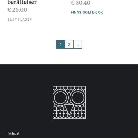
berättelser
€
30.40
€
26.00
FINNS SOM E-BOK
SLUT I LAGER
1
2
→
Förlaget