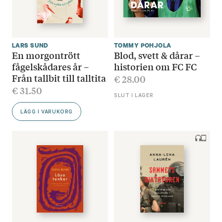
LARS SUND
TOMMY POHJOLA
En morgontrött
Blod, svett & dårar –
fågelskådares år –
historien om FC FC
Från tallbit till talltita
€
28.00
€
31.50
SLUT I LAGER
LÄGG I VARUKORG