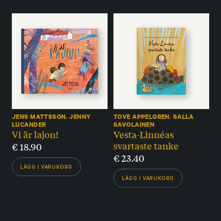
JENS MATTSSON
,
JENNY
TOVE APPELGREN
,
SALLA
LUCANDER
SAVOLAINEN
Vi är lajon!
Vesta-Linnéas
svartaste tanke
€
18.90
€
23.40
LÄGG I VARUKORG
LÄGG I VARUKORG