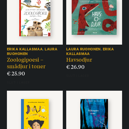
ERIKA KALLASMAA
,
LAURA
LAURA RUOHONEN
,
ERIKA
RUOHONEN
KALLASMAA
Zoologipoesi –
Havsodjur
smådjur i toner
€
26.90
€
25.90
SLUT I LAGER
SLUT I LAGER