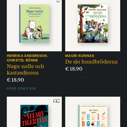
HENRIKA ANDERSSON
,
MAURI KUNNAS
De sju hundbröderna
CHRISTEL RÖNNS
Nagu-nalle och
€
18.90
kastasdjuren
€
18.90
SLUT I LAGER
FINNS SOM E-BOK