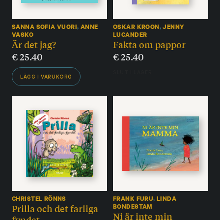
SANNA SOFIA VUORI
,
ANNE
OSKAR KROON
,
JENNY
VASKO
LUCANDER
Är det jag?
Fakta om pappor
€
25.40
€
25.40
SLUT I LAGER
LÄGG I VARUKORG
CHRISTEL RÖNNS
FRANK FURU
,
LINDA
Prilla och det farliga
BONDESTAM
Ni är inte min
fyndet