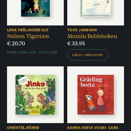
LENA FRÖLANDER-ULF
TOVE JANSSON
Nelson Tigertass
Mumin Bebisboken
€
20.70
€
33.95
FINNS SOM LJUD- OCH E-BOK
LÄGG I VARUKORG
CHRISTEL RÖNNS
SANNA SOFIA VUORI
,
CARA