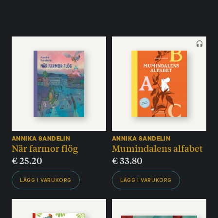
ANNIKA SANDELIN
ANNIKA SANDELIN
När farmor flög
Mumindalens alfabet
€
25.20
€
33.80
LÄGG I VARUKORG
LÄGG I VARUKORG