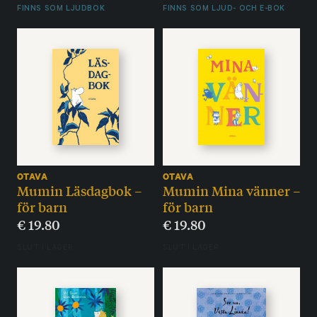
FINNS SOM LJUDBOK
FINNS SOM LJUD- OCH E-BOK
OTAVA
OTAVA
Mumin Läsdagbok –
Mumin Mina vänner –
för barn
för barn
€
19.80
€
19.80
SLUT I LAGER
SLUT I LAGER