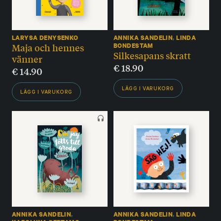
LARYSA DENYSENKO
ANNIKA SANDELIN
,
LINDA
Maja och hennes
BONDESTAM
Silkesapans skratt
vänner
€
18.90
€
14.90
LÄGG I VARUKORG
LÄGG I VARUKORG
ANNIKA SANDELIN
,
ANNIKA SANDELIN
,
LINDA