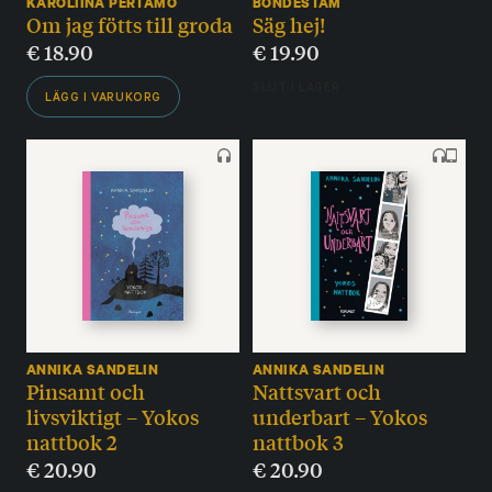
KAROLIINA PERTAMO
BONDESTAM
Om jag fötts till groda
Säg hej!
€
18.90
€
19.90
SLUT I LAGER
LÄGG I VARUKORG
ANNIKA SANDELIN
ANNIKA SANDELIN
Pinsamt och
Nattsvart och
livsviktigt – Yokos
underbart – Yokos
nattbok 2
nattbok 3
€
20.90
€
20.90