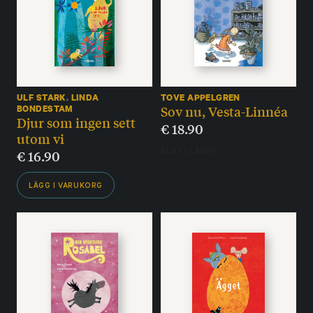
ULF STARK
,
LINDA
TOVE APPELGREN
Sov nu, Vesta-Linnéa
BONDESTAM
Djur som ingen sett
€
18.90
utom vi
€
16.90
SLUT I LAGER
LÄGG I VARUKORG