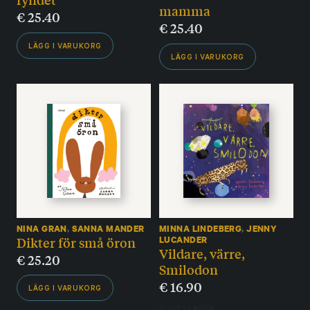
mamma
€
25.40
€
25.40
LÄGG I VARUKORG
LÄGG I VARUKORG
NINA GRAN
,
SANNA MANDER
MINNA LINDEBERG
,
JENNY
Dikter för små öron
LUCANDER
Vildare, värre,
€
25.20
Smilodon
€
16.90
LÄGG I VARUKORG
SLUT I LAGER