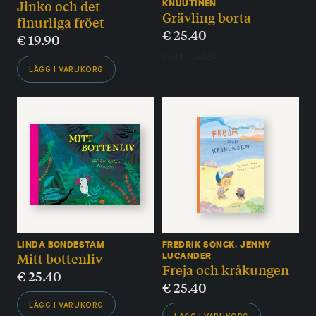
Jinko och det
KNUUTINEN
Grävling borta
finurliga fröet
€
25.40
€
19.90
SLUT I LAGER
LÄGG I VARUKORG
LINDA BONDESTAM
FREDRIK SONCK
,
JENNY
Mitt bottenliv
LUCANDER
Freja och kråkungen
€
25.40
€
25.40
LÄGG I VARUKORG