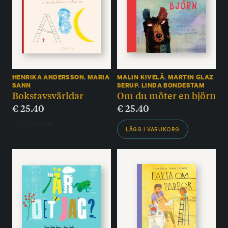
HENRIKA ANDERSSON
,
MARIA
MALIN KIVELÄ
,
MARTIN GLAZ
SANN
SERUP
,
LINDA BONDESTAM
Bokstavsvärldar
Om du möter en björn
€
25.40
€
25.40
SLUT I LAGER
LÄGG I VARUKORG