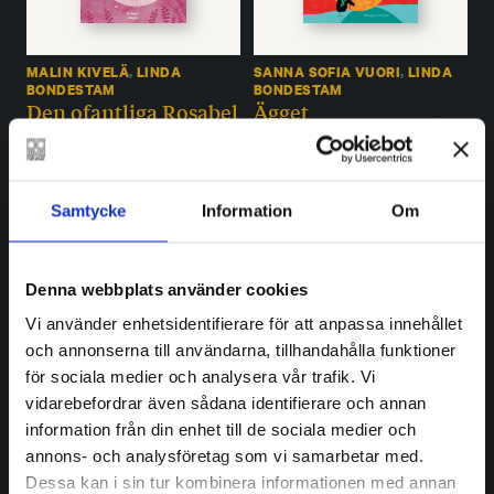
MALIN KIVELÄ
,
LINDA
SANNA SOFIA VUORI
,
LINDA
BONDESTAM
BONDESTAM
Den ofantliga Rosabel
Ägget
€
21.90
€
18.90
SLUT I LAGER
SLUT I LAGER
Samtycke
Information
Om
Denna webbplats använder cookies
Vi använder enhetsidentifierare för att anpassa innehållet
och annonserna till användarna, tillhandahålla funktioner
för sociala medier och analysera vår trafik. Vi
vidarebefordrar även sådana identifierare och annan
information från din enhet till de sociala medier och
MAURI KUNNAS
LINDA BONDESTAM
Hundarnas
God natt på jorden
annons- och analysföretag som vi samarbetar med.
historiebok – Finland,
€
18.90
Dessa kan i sin tur kombinera informationen med annan