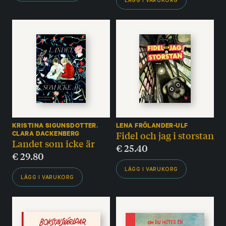
LÄGG I VARUKORG
KRISTINA SIGUNSDOTTER
,
LENA FRÖLANDER-ULF
Fidel och jag i storstan
CLARA DACKENBERG
Landet som icke är
€
25.40
€
29.80
LÄGG I VARUKORG
LÄGG I VARUKORG