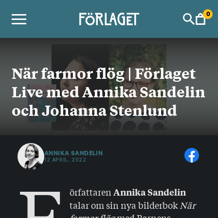
Skip
0
to
content
När farmor flög | Förlaget
Live med Annika Sandelin
och Johanna Stenlund
ANNIKA SANDELIN
12 APRIL, 2022
F
örfattaren
Annika Sandelin
talar om sin nya bilderbok
När
farmor flög
med Barnens